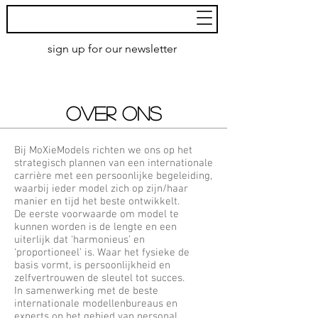
MoXie
Models
sign up for our newsletter
AMSTERDAM
OVER ONS
Bij MoXieModels richten we ons op het
strategisch plannen van een internationale
carrière met een persoonlijke begeleiding,
waarbij ieder model zich op zijn/haar
manier en tijd het beste ontwikkelt.
De eerste voorwaarde om model te
kunnen worden is de lengte en een
uiterlijk dat ‘harmonieus’ en
‘proportioneel’ is. Waar het fysieke de
basis vormt, is persoonlijkheid en
zelfvertrouwen de sleutel tot succes.
In samenwerking met de beste
internationale modellenbureaus en
experts op het gebied van personal