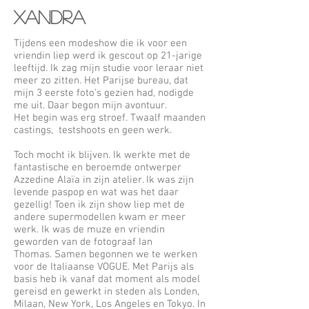
XANDRA
Tijdens een modeshow die ik voor een
vriendin liep werd ik gescout op 21-jarige
leeftijd. Ik zag mijn studie voor leraar niet
meer zo zitten. Het Parijse bureau, dat
mijn 3 eerste foto’s gezien had, nodigde
me uit. Daar begon mijn avontuur.
Het begin was erg stroef. Twaalf maanden
castings, testshoots en geen werk.
Toch mocht ik blijven. Ik werkte met de
fantastische en beroemde ontwerper
Azzedine Alaïa in zijn atelier. Ik was zijn
levende paspop en wat was het daar
gezellig! Toen ik zijn show liep met de
andere supermodellen kwam er meer
werk. Ik was de muze en vriendin
geworden van de fotograaf Ian
Thomas. Samen begonnen we te werken
voor de Italiaanse VOGUE. Met Parijs als
basis heb ik vanaf dat moment als model
gereisd en gewerkt in steden als Londen,
Milaan, New York, Los Angeles en Tokyo. In